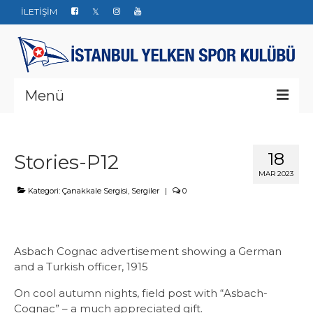
İLETİŞİM
Menü
Kurumsal
18
Stories-P12
Yarışlar
MAR 2023
Haberler
Kategori:
Çanakkale Sergisi
,
Sergiler
|
0
Yelken Okulu
Düğün Davet ve Organizasyon
Asbach Cognac advertisement showing a German
and a Turkish officer, 1915
Bize ulaşın
On cool autumn nights, field post with “Asbach-
Cognac” – a much appreciated gift.