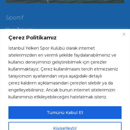
Sportif
Yarış Takvimi
Hareketli Salma Yarışları
Çerez Politikamız
Yat Yarışları
İstanbul Yelken Spor Kulübü olarak internet
Radyo Yelken Yarışları
Lisans ve Vize İşlemleri
sitelerimizden en verimli şekilde faydalanabilmeniz ve
Tekne Park ve Çekek Hizmetlerimiz
kullanıcı deneyiminizi geliştirebilmek için çerezler
kullanmaktayız. Çerez kullanılmasını tercih etmezseniz
tarayıcınızın ayarlarından veya aşağıdaki detaylı
Hızlı Erişim
çerez kaldırım açıklamasından çerezleri silebilir ya da
engelleyebilirsiniz. Ancak bunun internet sitelerimizin
Haftalık Spesiyal Menü
kullanımınızı etkileyebileceğini hatırlatmak isteriz.
Plaj ve Havuz Fiyatları
Kariyer Fırsatları
Kulüp Forsumuz ve Logomuz
Tümünü Kabul Et
İYK Kütüphane
KVKK
Kişiselleştir