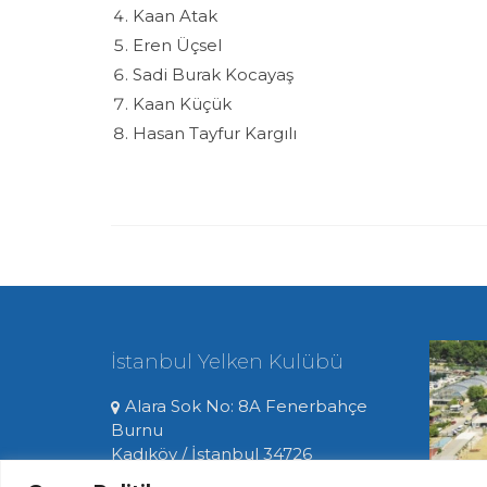
Kaan Atak
Eren Üçsel
Sadi Burak Kocayaş
Kaan Küçük
Hasan Tayfur Kargılı
İstanbul Yelken Kulübü
Alara Sok No: 8A Fenerbahçe
Burnu
Kadıköy / İstanbul 34726
0216 336 06 33