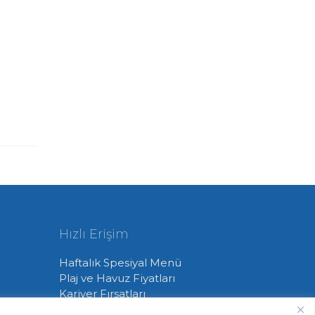
Hızlı Erişim
Haftalık Spesiyal Menü
Plaj ve Havuz Fiyatları
Kariyer Fırsatları
Kulüp Forsumuz ve Logomuz