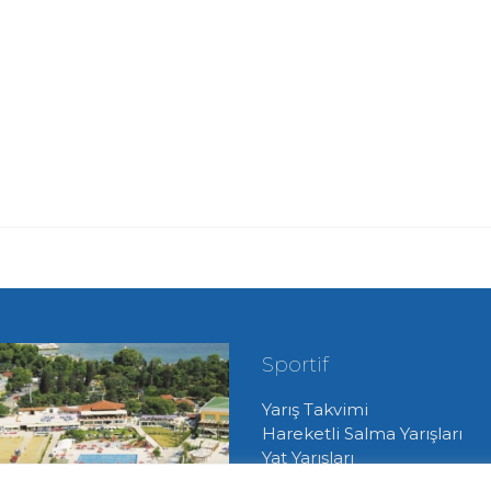
Sportif
Yarış Takvimi
Hareketli Salma Yarışları
Yat Yarışları
Radyo Yelken Yarışları