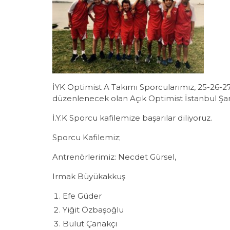
İYK Optimist A Takımı Sporcularımız, 25-26-
düzenlenecek olan Açık Optimist İstanbul Şam
İ.Y.K Sporcu kafilemize başarılar diliyoruz.
Sporcu Kafilemiz;
Antrenörlerimiz: Necdet Gürsel,
Irmak Büyükakkuş
Efe Güder
Yiğit Özbaşoğlu
Bulut Çanakçı