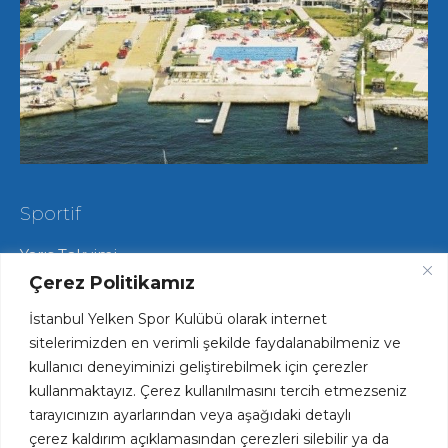
Sportif
Yarış Takvimi
Hareketli Salma Yarışları
Çerez Politikamız
Yat Yarışları
İstanbul Yelken Spor Kulübü olarak internet
Radyo Yelken Yarışları
Lisans ve Vize İşlemleri
sitelerimizden en verimli şekilde faydalanabilmeniz ve
Tekne Park ve Çekek Hizmetlerimiz
kullanıcı deneyiminizi geliştirebilmek için çerezler
kullanmaktayız. Çerez kullanılmasını tercih etmezseniz
tarayıcınızın ayarlarından veya aşağıdaki detaylı
Hızlı Erişim
çerez kaldırım açıklamasından çerezleri silebilir ya da