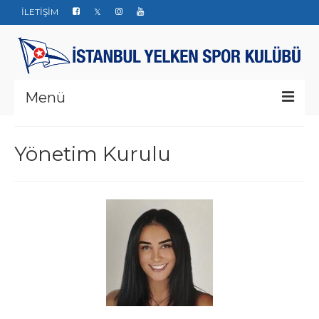
İLETİŞİM
Menü
Kurumsal
Yönetim Kurulu
Yarışlar
Haberler
Yelken Okulu
Düğün Davet ve Organizasyon
Bize ulaşın