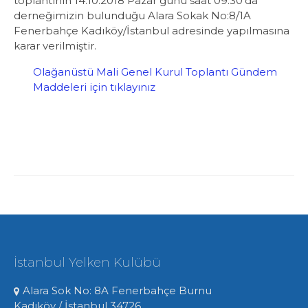
toplantının 14.10.2018 Pazar günü saat 09:30’da
derneğimizin bulunduğu Alara Sokak No:8/1A
Fenerbahçe Kadıköy/İstanbul adresinde yapılmasına
karar verilmiştir.
Olağanüstü Mali Genel Kurul Toplantı Gündem
Maddeleri için tıklayınız
İstanbul Yelken Kulübü
Alara Sok No: 8A Fenerbahçe Burnu
Kadıköy / İstanbul 34726