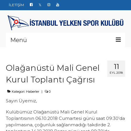
İLETİŞİM
Menü
Kurumsal
11
Olağanüstü Mali Genel
Yarışlar
EYL 2018
Kurul Toplantı Çağrısı
Haberler
Yelken Okulu
Kategori:
Haberler
|
0
Sayın Üyemiz,
Düğün Davet ve Organizasyon
Kulübümüz Olağanüstü Mali Genel Kurul
Bize ulaşın
Toplantısının 06.10.2018 Cumartesi günü saat 09:30’da
yapılmasına, çoğunluk sağlanmadığı takdirde 2.