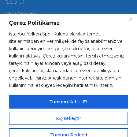
Sportif
Yarış Takvimi
Hareketli Salma Yarışları
Çerez Politikamız
Yat Yarışları
İstanbul Yelken Spor Kulübü olarak internet
Radyo Yelken Yarışları
Lisans ve Vize İşlemleri
sitelerimizden en verimli şekilde faydalanabilmeniz ve
Tekne Park ve Çekek Hizmetlerimiz
kullanıcı deneyiminizi geliştirebilmek için çerezler
kullanmaktayız. Çerez kullanılmasını tercih etmezseniz
tarayıcınızın ayarlarından veya aşağıdaki detaylı
Hızlı Erişim
çerez kaldırım açıklamasından çerezleri silebilir ya da
engelleyebilirsiniz. Ancak bunun internet sitelerimizin
Haftalık Spesiyal Menü
kullanımınızı etkileyebileceğini hatırlatmak isteriz.
Plaj ve Havuz Fiyatları
Kariyer Fırsatları
Kulüp Forsumuz ve Logomuz
Tümünü Kabul Et
İYK Kütüphane
KVKK
Kişiselleştir
ANASAYFA
İLETİŞİM
BANKA HESAPLARIMIZ
Tümünü Redded
© 2026 İstanbul Yelken Spor Kulübü