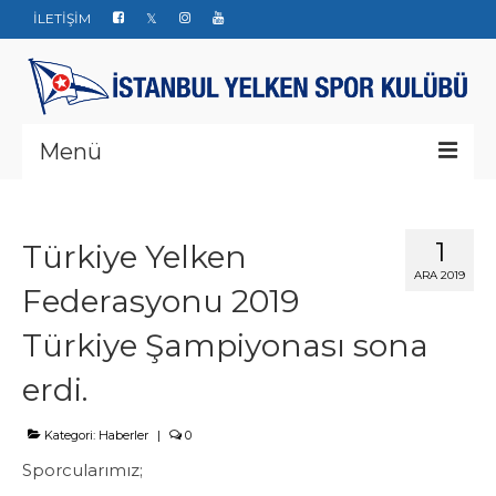
İLETİŞİM
Menü
Kurumsal
1
Türkiye Yelken
Yarışlar
ARA 2019
Federasyonu 2019
Haberler
Türkiye Şampiyonası sona
Yelken Okulu
erdi.
Düğün Davet ve Organizasyon
Kategori:
Haberler
|
0
Bize ulaşın
Sporcularımız;