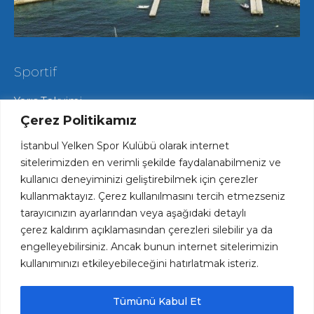
Sportif
Yarış Takvimi
Hareketli Salma Yarışları
Çerez Politikamız
Yat Yarışları
İstanbul Yelken Spor Kulübü olarak internet
Radyo Yelken Yarışları
Lisans ve Vize İşlemleri
sitelerimizden en verimli şekilde faydalanabilmeniz ve
Tekne Park ve Çekek Hizmetlerimiz
kullanıcı deneyiminizi geliştirebilmek için çerezler
kullanmaktayız. Çerez kullanılmasını tercih etmezseniz
tarayıcınızın ayarlarından veya aşağıdaki detaylı
Hızlı Erişim
çerez kaldırım açıklamasından çerezleri silebilir ya da
engelleyebilirsiniz. Ancak bunun internet sitelerimizin
Haftalık Spesiyal Menü
kullanımınızı etkileyebileceğini hatırlatmak isteriz.
Plaj ve Havuz Fiyatları
Kariyer Fırsatları
Kulüp Forsumuz ve Logomuz
Tümünü Kabul Et
İYK Kütüphane