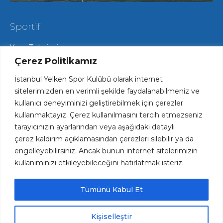
Sportif
Yarış Takvimi
Hareketli Salma Yarışları
Çerez Politikamız
Yat Yarışları
İstanbul Yelken Spor Kulübü olarak internet
Radyo Yelken Yarışları
Lisans ve Vize İşlemleri
sitelerimizden en verimli şekilde faydalanabilmeniz ve
Tekne Park ve Çekek Hizmetlerimiz
kullanıcı deneyiminizi geliştirebilmek için çerezler
kullanmaktayız. Çerez kullanılmasını tercih etmezseniz
tarayıcınızın ayarlarından veya aşağıdaki detaylı
Hızlı Erişim
çerez kaldırım açıklamasından çerezleri silebilir ya da
engelleyebilirsiniz. Ancak bunun internet sitelerimizin
Haftalık Spesiyal Menü
kullanımınızı etkileyebileceğini hatırlatmak isteriz.
Plaj ve Havuz Fiyatları
Kariyer Fırsatları
Kulüp Forsumuz ve Logomuz
Tümünü Kabul Et
İYK Kütüphane
KVKK
Kişiselleştir