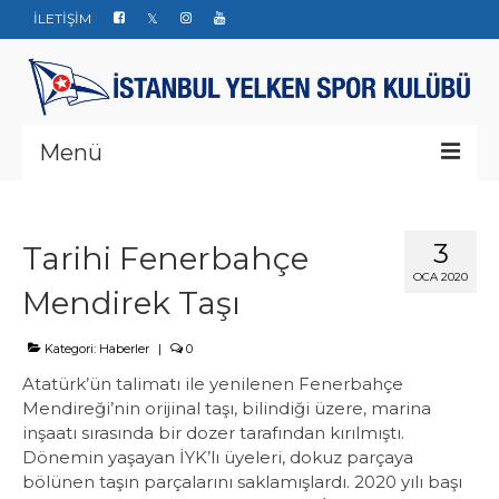
İLETİŞİM
Menü
Kurumsal
3
Tarihi Fenerbahçe
Yarışlar
OCA 2020
Mendirek Taşı
Haberler
Yelken Okulu
Kategori:
Haberler
|
0
Atatürk’ün talimatı ile yenilenen Fenerbahçe
Düğün Davet ve Organizasyon
Mendireği’nin orijinal taşı, bilindiği üzere, marina
inşaatı sırasında bir dozer tarafından kırılmıştı.
Bize ulaşın
Dönemin yaşayan İYK’lı üyeleri, dokuz parçaya
bölünen taşın parçalarını saklamışlardı. 2020 yılı başı