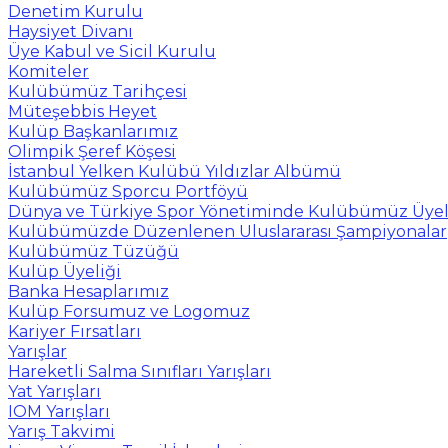
Denetim Kurulu
Haysiyet Divanı
Üye Kabul ve Sicil Kurulu
Komiteler
Kulübümüz Tarihçesi
Müteşebbis Heyet
Kulüp Başkanlarımız
Olimpik Şeref Köşesi
İstanbul Yelken Kulübü Yıldızlar Albümü
Kulübümüz Sporcu Portföyü
Dünya ve Türkiye Spor Yönetiminde Kulübümüz Üyel
Kulübümüzde Düzenlenen Uluslararası Şampiyonalar
Kulübümüz Tüzüğü
Kulüp Üyeliği
Banka Hesaplarımız
Kulüp Forsumuz ve Logomuz
Kariyer Fırsatları
Yarışlar
Hareketli Salma Sınıfları Yarışları
Yat Yarışları
IOM Yarışları
Yarış Takvimi