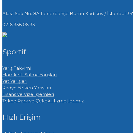
Alara Sok No: 8A Fenerbahçe Burnu
Kadıköy / İstanbul 3
0216 336 06 33
Sportif
Yarış Takvimi
Hareketli Salma Yarışları
Yat Yarışları
Radyo Yelken Yarışları
Lisans ve Vize İşlemleri
Tekne Park ve Çekek Hizmetlerimiz
Hızlı Erişim