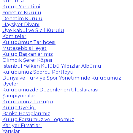
Kurumsal
Kulüp Yönetimi
Yönetim Kurulu
Denetim Kurulu
Haysiyet Divanı
Üye Kabul ve Sicil Kurulu
Komiteler
Kulübümüz Tarihçesi
Müteşebbis Heyet
Kulüp Başkanlarımız
Olimpik Şeref Köşesi
İstanbul Yelken Kulübü Yıldızlar Albümü
Kulübümüz Sporcu Portföyü
Dünya ve Türkiye Spor Yönetiminde Kulübümüz
Üyeleri
Kulübümüzde Düzenlenen Uluslararası
Şampiyonalar
Kulübümüz Tüzüğü
Kulüp Üyeliği
Banka Hesaplarımız
Kulüp Forsumuz ve Logomuz
Kariyer Fırsatları
Yarışlar