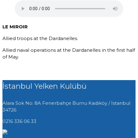
LE MIROIR
Allied troops at the Dardanelles.
Allied naval operations at the Dardanelles in the first half
of May.
İstanbul Yelken Kulübü
Alara Sok No: 8A Fenerbahçe Burnu
Kadıköy / İstanbul
34726
0216 336 06 33