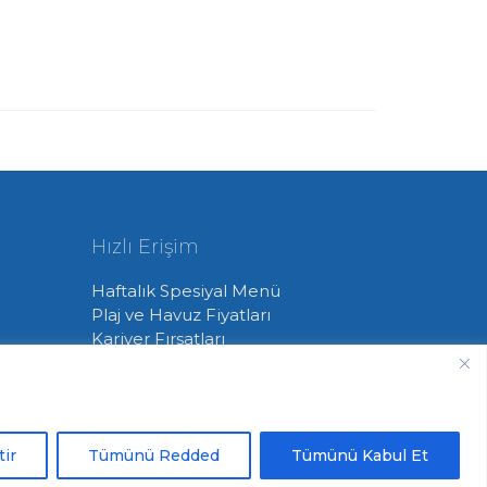
Hızlı Erişim
Haftalık Spesiyal Menü
Plaj ve Havuz Fiyatları
Kariyer Fırsatları
Kulüp Forsumuz ve Logomuz
İYK Kütüphane
KVKK
tir
Tümünü Redded
Tümünü Kabul Et