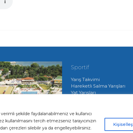
Sportif
Yarış Takvimi
Hareketli Salma Yarışları
Yat Yarışları
Radyo Yelken Yarışları
Lisans ve Vize İşlemleri
Tekne Park ve Çekek
verimli şekilde faydalanabilmeniz ve kullanıcı
Hizmetlerimiz
ez kullanılmasını tercih etmezseniz tarayıcınızın
Kişiselleş
n çerezleri silebilir ya da engelleyebilirsiniz.