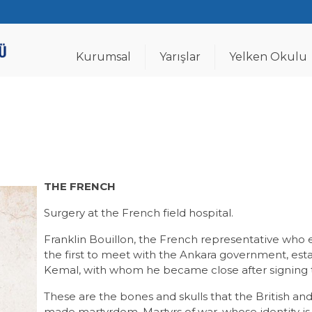
Kurumsal
Yarışlar
Yelken Okulu
THE FRENCH
Surgery at the French field hospital.
Franklin Bouillon, the French representative who
the first to meet with the Ankara government, esta
Kemal, with whom he became close after signing th
These are the bones and skulls that the British an
made martyrdom. Martyrs of war, whose identity i