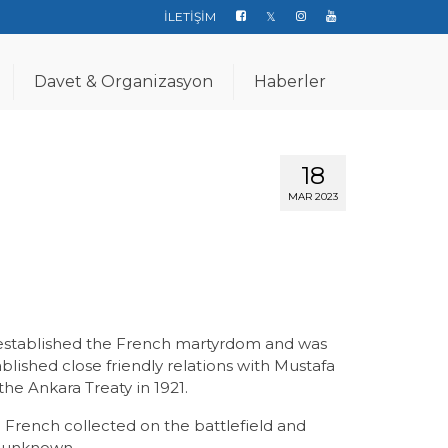
İLETİŞİM
Davet & Organizasyon
Haberler
18
MAR 2023
 established the French martyrdom and was
blished close friendly relations with Mustafa
e Ankara Treaty in 1921.
d French collected on the battlefield and
s unknown.