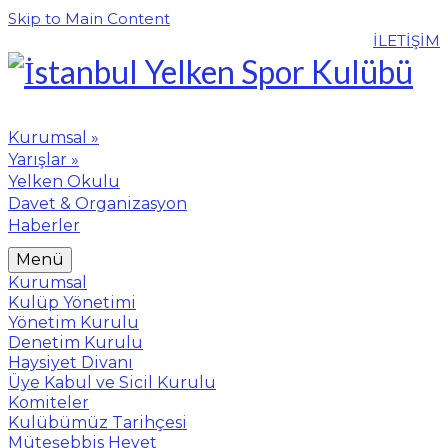
Skip to Main Content
İLETİŞİM
Kurumsal
»
Yarışlar
»
Yelken Okulu
Davet & Organizasyon
Haberler
Menü
Kurumsal
Kulüp Yönetimi
Yönetim Kurulu
Denetim Kurulu
Haysiyet Divanı
Üye Kabul ve Sicil Kurulu
Komiteler
Kulübümüz Tarihçesi
Müteşebbis Heyet