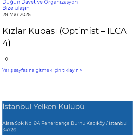
Düğün Davet ve Organizasyon
Bize ulaşın
28
Mar 2025
Kızlar Kupası (Optimist – ILCA
4)
|
0
Yarış sayfasına gitmek için tıklayın >
İstanbul Yelken Kulübü
Alara Sok No: 8A Fenerbahçe Burnu
Kadıköy / İstanbul
34726