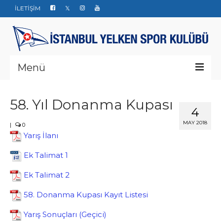
İLETİŞİM
Menü
Kurumsal
58. Yıl Donanma Kupası
4
Yarışlar
MAY 2018
|
0
Haberler
Yarış İlanı
Yelken Okulu
Ek Talimat 1
Ek Talimat 2
Düğün Davet ve Organizasyon
58. Donanma Kupası Kayıt Listesi
Bize ulaşın
Yarış Sonuçları (Geçici)