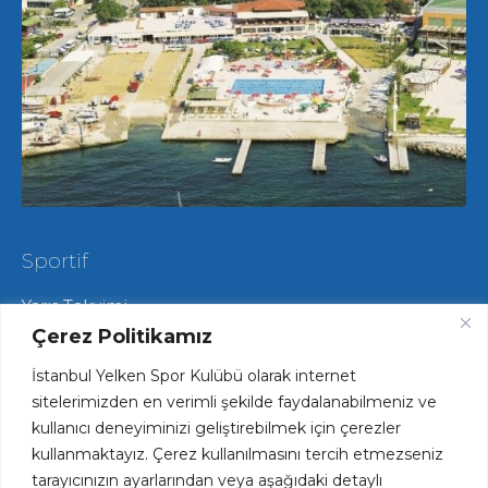
Sportif
Yarış Takvimi
Hareketli Salma Yarışları
Çerez Politikamız
Yat Yarışları
İstanbul Yelken Spor Kulübü olarak internet
Radyo Yelken Yarışları
Lisans ve Vize İşlemleri
sitelerimizden en verimli şekilde faydalanabilmeniz ve
Tekne Park ve Çekek Hizmetlerimiz
kullanıcı deneyiminizi geliştirebilmek için çerezler
kullanmaktayız. Çerez kullanılmasını tercih etmezseniz
tarayıcınızın ayarlarından veya aşağıdaki detaylı