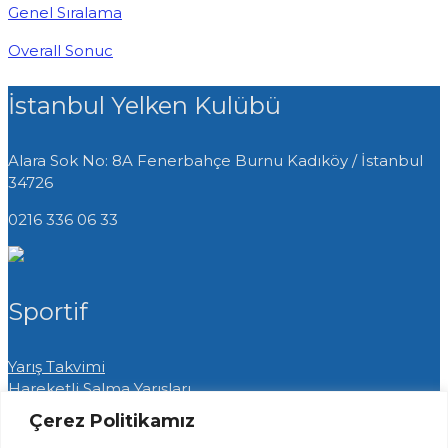
Genel Sıralama
Overall Sonuc
İstanbul Yelken Kulübü
Alara Sok No: 8A Fenerbahçe Burnu
Kadıköy / İstanbul
34726
0216 336 06 33
Sportif
Yarış Takvimi
Hareketli Salma Yarışları
Yat Yarışları
Çerez Politikamız
Radyo Yelken Yarışları