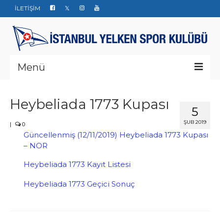
İLETİŞİM
Menü
Kurumsal
Heybeliada 1773 Kupası
5
Yarışlar
ŞUB 2019
|
0
Haberler
Güncellenmiş (12/11/2019) Heybeliada 1773 Kupası
– NOR
Yelken Okulu
Heybeliada 1773 Kayıt Listesi
Düğün Davet ve Organizasyon
Heybeliada 1773 Geçici Sonuç
Bize ulaşın