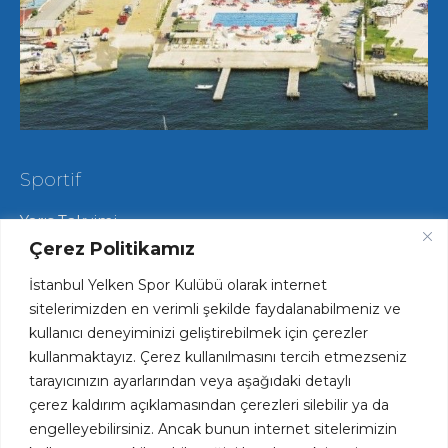
Sportif
Yarış Takvimi
Hareketli Salma Yarışları
Çerez Politikamız
Yat Yarışları
İstanbul Yelken Spor Kulübü olarak internet
Radyo Yelken Yarışları
Lisans ve Vize İşlemleri
sitelerimizden en verimli şekilde faydalanabilmeniz ve
Tekne Park ve Çekek Hizmetlerimiz
kullanıcı deneyiminizi geliştirebilmek için çerezler
kullanmaktayız. Çerez kullanılmasını tercih etmezseniz
tarayıcınızın ayarlarından veya aşağıdaki detaylı
Hızlı Erişim
çerez kaldırım açıklamasından çerezleri silebilir ya da
engelleyebilirsiniz. Ancak bunun internet sitelerimizin
Haftalık Spesiyal Menü