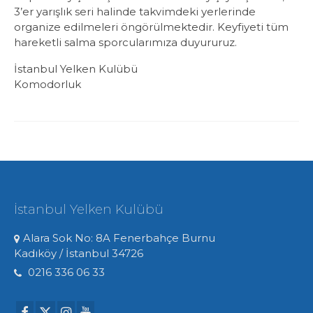
3’er yarışlık seri halinde takvimdeki yerlerinde
organize edilmeleri öngörülmektedir. Keyfiyeti tüm
hareketli salma sporcularımıza duyururuz.
İstanbul Yelken Kulübü
Komodorluk
İstanbul Yelken Kulübü
Alara Sok No: 8A Fenerbahçe Burnu
Kadıköy / İstanbul 34726
0216 336 06 33