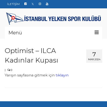
İLETİŞİM
Menü
Kurumsal
Optimist – ILCA
7
Yarışlar
Kadınlar Kupası
MAR 2024
Haberler
|
0
Yarışın sayfasına gitmek için
Yelken Okulu
tıklayın
Düğün Davet ve Organizasyon
Bize ulaşın