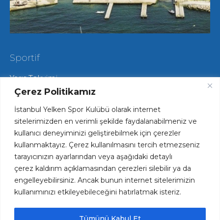
Sportif
Yarış Takvimi
Hareketli Salma Yarışları
Çerez Politikamız
Yat Yarışları
İstanbul Yelken Spor Kulübü olarak internet
Radyo Yelken Yarışları
Lisans ve Vize İşlemleri
sitelerimizden en verimli şekilde faydalanabilmeniz ve
Tekne Park ve Çekek Hizmetlerimiz
kullanıcı deneyiminizi geliştirebilmek için çerezler
kullanmaktayız. Çerez kullanılmasını tercih etmezseniz
tarayıcınızın ayarlarından veya aşağıdaki detaylı
Hızlı Erişim
çerez kaldırım açıklamasından çerezleri silebilir ya da
engelleyebilirsiniz. Ancak bunun internet sitelerimizin
Haftalık Spesiyal Menü
kullanımınızı etkileyebileceğini hatırlatmak isteriz.
Plaj ve Havuz Fiyatları
Kariyer Fırsatları
Kulüp Forsumuz ve Logomuz
Tümünü Kabul Et