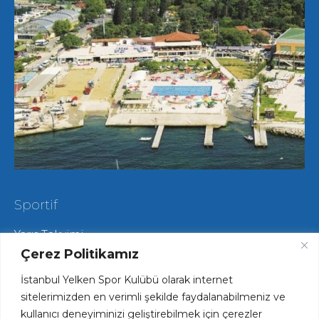
Sportif
Yarış Takvimi
Hareketli Salma Yarışları
Çerez Politikamız
Yat Yarışları
İstanbul Yelken Spor Kulübü olarak internet
Radyo Yelken Yarışları
Lisans ve Vize İşlemleri
sitelerimizden en verimli şekilde faydalanabilmeniz ve
Tekne Park ve Çekek Hizmetlerimiz
kullanıcı deneyiminizi geliştirebilmek için çerezler