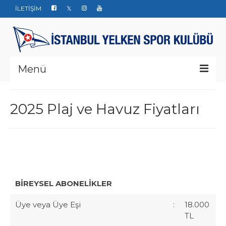
İLETİŞİM
Menü
Kurumsal
2025 Plaj ve Havuz Fiyatları
Yarışlar
Haberler
Yelken Okulu
Düğün Davet ve Organizasyon
BİREYSEL ABONELİKLER
Bize ulaşın
Üye veya Üye Eşi
:
18.000
TL