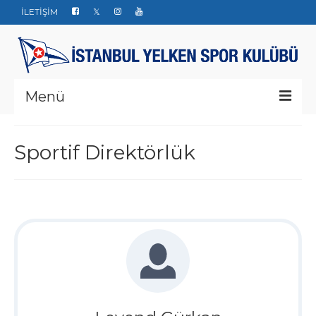
İLETİŞİM
Menü
Kurumsal
Sportif Direktörlük
Yarışlar
Haberler
Yelken Okulu
Düğün Davet ve Organizasyon
Bize ulaşın