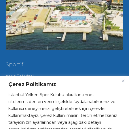
Sportif
Yarış Takvimi
Hareketli Salma Yarışları
Çerez Politikamız
Yat Yarışları
İstanbul Yelken Spor Kulübü olarak internet
Radyo Yelken Yarışları
Lisans ve Vize İşlemleri
sitelerimizden en verimli şekilde faydalanabilmeniz ve
Tekne Park ve Çekek Hizmetlerimiz
kullanıcı deneyiminizi geliştirebilmek için çerezler
kullanmaktayız. Çerez kullanılmasını tercih etmezseniz
tarayıcınızın ayarlarından veya aşağıdaki detaylı
Hızlı Erişim