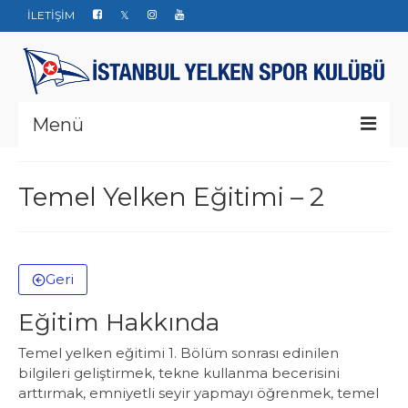
İLETİŞİM
Menü
Kurumsal
Temel Yelken Eğitimi – 2
Yarışlar
Haberler
Geri
Yelken Okulu
Eğitim Hakkında
Düğün Davet ve Organizasyon
Temel yelken eğitimi 1. Bölüm sonrası edinilen
Bize ulaşın
bilgileri geliştirmek, tekne kullanma becerisini
arttırmak, emniyetli seyir yapmayı öğrenmek, temel