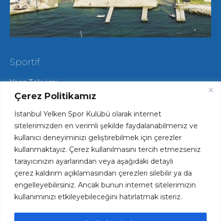
Sportif
Yarış Takvimi
Hareketli Salma Yarışları
Çerez Politikamız
Yat Yarışları
İstanbul Yelken Spor Kulübü olarak internet
Radyo Yelken Yarışları
Lisans ve Vize İşlemleri
sitelerimizden en verimli şekilde faydalanabilmeniz ve
Tekne Park ve Çekek Hizmetlerimiz
kullanıcı deneyiminizi geliştirebilmek için çerezler
kullanmaktayız. Çerez kullanılmasını tercih etmezseniz
tarayıcınızın ayarlarından veya aşağıdaki detaylı
Hızlı Erişim
çerez kaldırım açıklamasından çerezleri silebilir ya da
engelleyebilirsiniz. Ancak bunun internet sitelerimizin
Haftalık Spesiyal Menü
kullanımınızı etkileyebileceğini hatırlatmak isteriz.
Plaj ve Havuz Fiyatları
Kariyer Fırsatları
Kulüp Forsumuz ve Logomuz