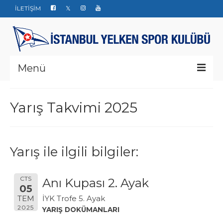
İLETİŞİM
Menü
Kurumsal
Yarış Takvimi 2025
Yarışlar
Haberler
Yarış ile ilgili bilgiler:
Yelken Okulu
Düğün Davet ve Organizasyon
CTS
Anı Kupası 2. Ayak
05
Bize ulaşın
İYK Trofe 5. Ayak
TEM
2025
YARIŞ DOKÜMANLARI