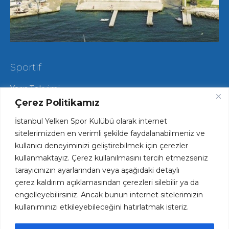
Sportif
Yarış Takvimi
Hareketli Salma Yarışları
Çerez Politikamız
Yat Yarışları
İstanbul Yelken Spor Kulübü olarak internet
Radyo Yelken Yarışları
Lisans ve Vize İşlemleri
sitelerimizden en verimli şekilde faydalanabilmeniz ve
Tekne Park ve Çekek Hizmetlerimiz
kullanıcı deneyiminizi geliştirebilmek için çerezler
kullanmaktayız. Çerez kullanılmasını tercih etmezseniz
tarayıcınızın ayarlarından veya aşağıdaki detaylı
Hızlı Erişim
çerez kaldırım açıklamasından çerezleri silebilir ya da
engelleyebilirsiniz. Ancak bunun internet sitelerimizin
Haftalık Spesiyal Menü
kullanımınızı etkileyebileceğini hatırlatmak isteriz.
Plaj ve Havuz Fiyatları
Kariyer Fırsatları