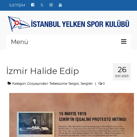
İLETİŞİM
Menü
Kurumsal
26
İzmir Halide Edip
Yarışlar
EKI 2023
Haberler
Kategori:
Gözyaşından Tebessüme Sergisi
,
Sergiler
|
0
Yelken Okulu
Düğün Davet ve Organizasyon
Bize ulaşın