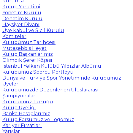
Kurumsal
Kulüp Yönetimi
Yönetim Kurulu
Denetim Kurulu
Haysiyet Divanı
Üye Kabul ve Sicil Kurulu
Komiteler
Kulübümüz Tarihçesi
Müteşebbis Heyet
Kulüp Başkanlarımız
Olimpik Şeref Köşesi
İstanbul Yelken Kulübü Yıldızlar Albümü
Kulübümüz Sporcu Portföyü
Dünya ve Türkiye Spor Yönetiminde Kulübümüz
Üyeleri
Kulübümüzde Düzenlenen Uluslararası
Şampiyonalar
Kulübümüz Tüzüğü
Kulüp Üyeliği
Banka Hesaplarımız
Kulüp Forsumuz ve Logomuz
Kariyer Fırsatları
Yarışlar