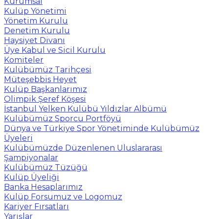
Kurumsal
Kulüp Yönetimi
Yönetim Kurulu
Denetim Kurulu
Haysiyet Divanı
Üye Kabul ve Sicil Kurulu
Komiteler
Kulübümüz Tarihçesi
Müteşebbis Heyet
Kulüp Başkanlarımız
Olimpik Şeref Köşesi
İstanbul Yelken Kulübü Yıldızlar Albümü
Kulübümüz Sporcu Portföyü
Dünya ve Türkiye Spor Yönetiminde Kulübümüz
Üyeleri
Kulübümüzde Düzenlenen Uluslararası
Şampiyonalar
Kulübümüz Tüzüğü
Kulüp Üyeliği
Banka Hesaplarımız
Kulüp Forsumuz ve Logomuz
Kariyer Fırsatları
Yarışlar